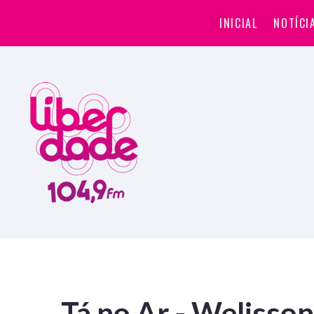
INICIAL
NOTÍCI
Tá no Ar - Welisson