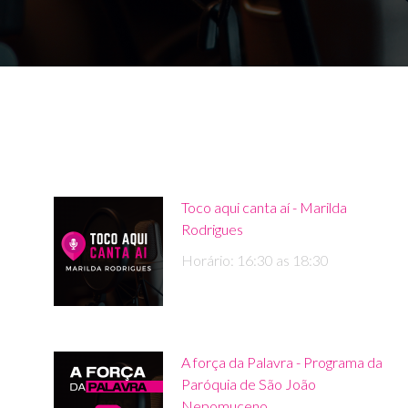
Toco aqui canta aí - Marilda
Rodrigues
Horário: 16:30 as 18:30
A força da Palavra - Programa da
Paróquia de São João
Nepomuceno