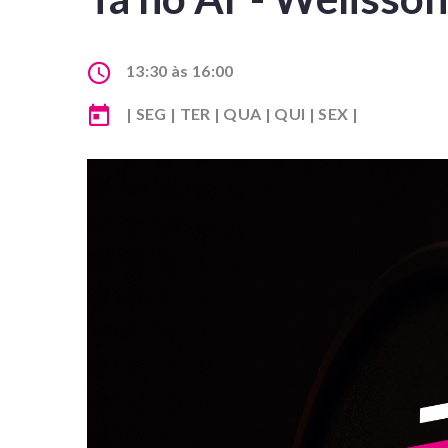
13:30 às 16:00
| SEG | TER | QUA | QUI | SEX |