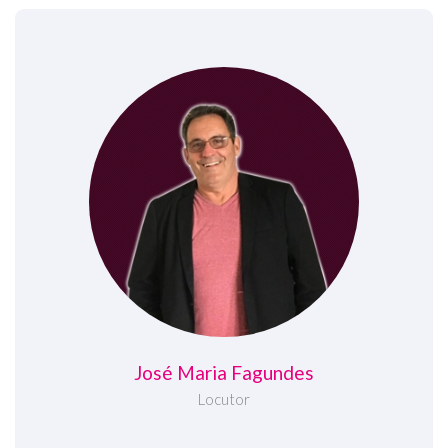
José Maria Fagundes
Locutor