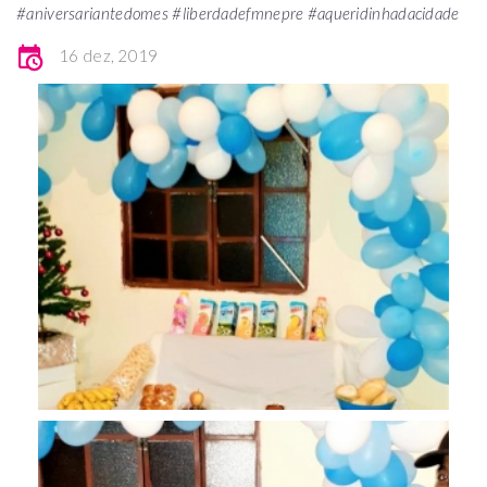
#aniversariantedomes #liberdadefmnepre #aqueridinhadacidade
16 dez, 2019